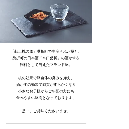
「献上桃の郷」桑折町で生産された桃と、
桑折町の日本酒「辛口桑折」の酒かすを
飼料として与えたブランド豚。
桃の効果で豚自体の臭みを抑え、
酒かすの効果で肉質が柔らかくなり
小さなお子様からご年配の方にも
​食べやすい豚肉となっております。
是非、ご賞味くださいませ。