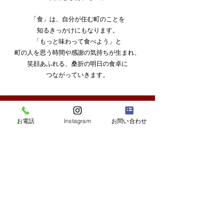
「食」は、自分が住む町のことを
知るきっかけにもなります。
「もっと味わって食べよう」と
町の人を思う時間や感謝の気持ちが
生まれ、
笑顔あふれる、桑折の明日の食卓に
つながっていきます。
うぶかの郷ランチメニュー
お電話
Instagram
お問い合わせ
「うぶかの郷」で、いち早くロイヤルピーチポーク
を使った新しいランチメニューが生まれました。
子どもから大人まで食べてほしいという願いを込め
て、
「とんかつ定食」「カツカレー」「生姜焼き定食」
の3つのメニューを考案。
何度も試作して、おいしさが一番引き立つ肉の厚み
や揚げ方にたどり着きました。