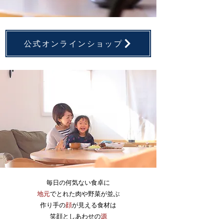
公式オンラインショップ
毎日の何気ない食卓に
地元
でとれた肉や野菜が並ぶ
作り手の
顔
が見える食材は
笑顔としあわせの
源